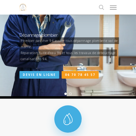
Dépannage-plombier
Plombier pas cher 94 assure tous dépannage plomberie val de
marne,
Réparation fuite d'eau 94 et tous les travaux de débouchage
canalisations 94.
DEVIS EN LIGNE
06 70 78 45 57