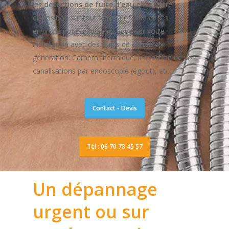
les
détections de fuite d’eau
est à votre
disposition sur tout Vitry-Sur-Seine et ses
environs pour un diagnostique sur votre
installation avec des outils de dernière
génération: Caméra thermique, inspection de vos
canalisations par endoscopie (égout), etc.
Contact - Devis
Tél : 06 70 78 45 57
Un dépannage
urgent ou sur