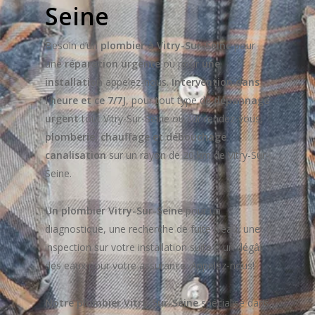
Seine
Besoin d’un
plombier à Vitry-Sur-Seine
pour
une
réparation urgente
ou pour
une
installation
appelez-nous.
Intervention dans
l’heure et ce 7/7J
, pour tout type de
dépannage
urgent
tout Vitry-Sur-Seine ou sur rendez-vous,
plomberie, chauffage et débouchage
canalisation
sur un rayon de 20 km de Vitry-Sur-
Seine.
Un plombier Vitry-Sur-Seine
pour un
diagnostique, une recherche de fuite d’eau, une
inspection sur votre installation suite à un dégât
des eaux pour votre assurance. Appelez-nous!
Notre plombier Vitry-Sur-Seine
spécialisé dans