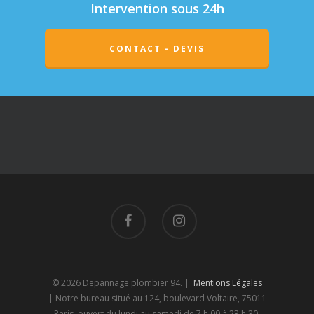
Intervention sous 24h
CONTACT - DEVIS
© 2026 Depannage plombier 94. |
Mentions Légales
| Notre bureau situé au 124, boulevard Voltaire, 75011
Paris, ouvert du lundi au samedi de 7 h 00 à 23 h 30.