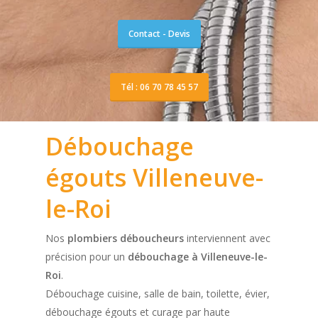
Contact - Devis
Tél : 06 70 78 45 57
Débouchage
égouts Villeneuve-
le-Roi
Nos
plombiers déboucheurs
interviennent avec
précision pour un
débouchage à Villeneuve-le-
Roi
.
Débouchage cuisine, salle de bain, toilette, évier,
débouchage égouts et curage par haute