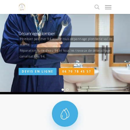
Dépannage-plombier
Plombier pas cher 94 assure tous dépannage plomberie val de
marne,
Réparation fuite d'eau 94 et tous les travaux de débouchage
canalisations 94.
DEVIS EN LIGNE
06 70 78 45 57