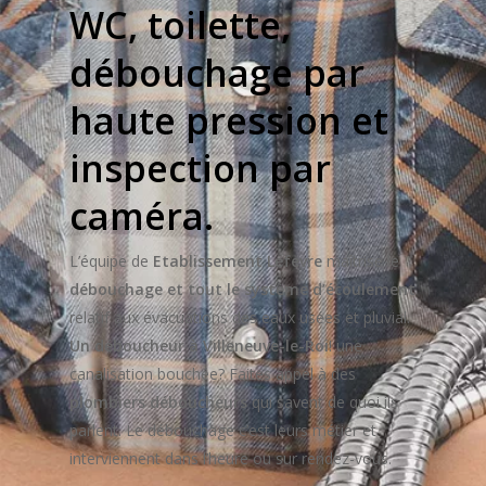
WC, toilette,
débouchage par
haute pression et
inspection par
caméra.
L’équipe de
Etablissement Lefevre
maîtrise le
débouchage et tout le système d’écoulement
relatif aux évacuations des eaux usées et pluvial.
Un déboucheur à Villeneuve-le-Roi
! une
canalisation bouchée? Faites appel à des
plombiers déboucheurs
qui savent de quoi ils
parlent. Le débouchage c’est leurs métier et
interviennent dans l’heure ou sur rendez-vous.